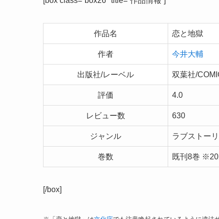
[box class=”box26″ title=”作品情報”]
作品名
恋と地獄
作者
今井大輔
出版社/レーベル
双葉社/COMI
評価
4.0
レビュー数
630
ジャンル
ラブストーリー
巻数
既刊8巻 ※2
[/box]