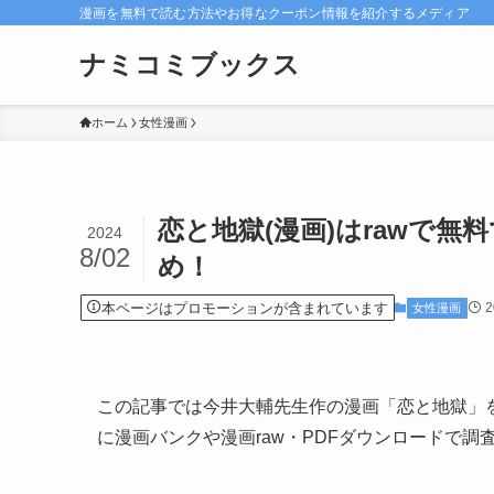
漫画を無料で読む方法やお得なクーポン情報を紹介するメディア
ナミコミブックス
ホーム
女性漫画
恋と地獄(漫画)はrawで
2024
8/02
め！
本ページはプロモーションが含まれています
女性漫画
この記事では今井大輔先生作の漫画「恋と地獄」
に漫画バンクや漫画raw・PDFダウンロードで