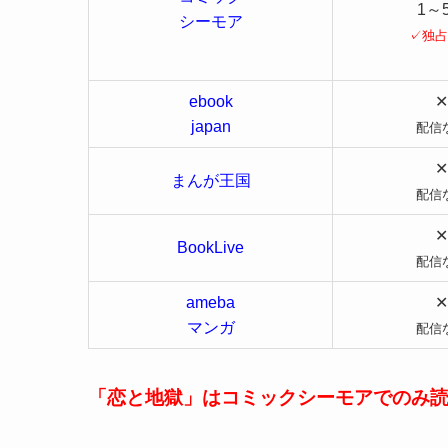
1～
シーモア
✓独占
ebook
✕
japan
配信
✕
まんが王国
配信
✕
BookLive
配信
ameba
✕
マンガ
配信
「恋と地獄」はコミックシーモアでのみ