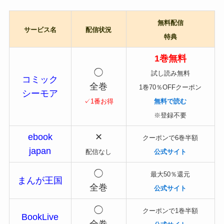
無料配信
サービス名
配信状況
特典
1巻無料
◯
試し読み無料
コミック
全巻
1巻70％OFFクーポン
シーモア
✓1番お得
無料で読む
※登録不要
ebook
✕
クーポンで6巻半額
japan
配信なし
公式サイト
◯
最大50％還元
まんが王国
全巻
公式サイト
◯
クーポンで1巻半額
BookLive