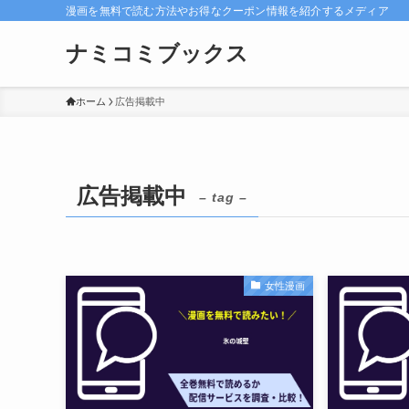
漫画を無料で読む方法やお得なクーポン情報を紹介するメディア
ナミコミブックス
ホーム
広告掲載中
広告掲載中
– tag –
女性漫画