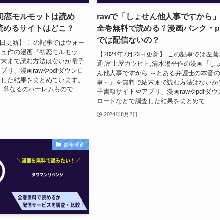
wで初恋モルモットは読め
rawで「しょせん他人事ですから
読めるサイトはどこ？
全巻無料で読める？漫画バンク・pd
では配信ないの？
22日更新】 この記事ではウォー
ジュ作の漫画『初恋モルモッ
【2024年7月23日更新】 この記事では左藤
結末まで読む方法はないか電子
通,富士屋カツヒト,清水陽平作の漫画『し
プリ、漫画rawやpdfダウンロ
ん他人事ですから ～とある弁護士の本音
査した結果をまとめています。
事～』を無料で結末まで読む方法はないか
 単なるのハーレムもので...
子書籍サイトやアプリ、漫画rawやpdfダウ
ロードなどで調査した結果をまとめて...
2024年8月2日
青年漫画