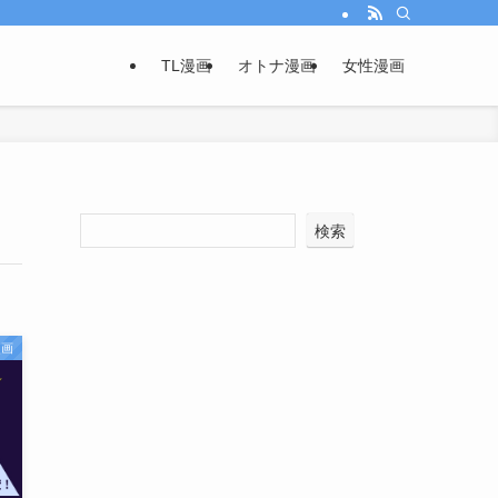
TL漫画
オトナ漫画
女性漫画
検索
漫画