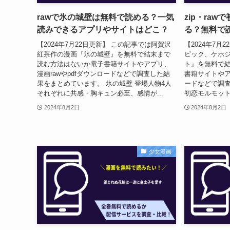
rawで氷の城壁は無料で読める？一気
zip・ra
読みできるアプリやサイトはどこ？
る？無料で
【2024年7月22日更新】 この記事では阿賀沢
【2024年7月
紅茶作の漫画『氷の城壁』を無料で結末まで
ピック、ケホ
読む方法はないか電子書籍サイトやアプリ、
ト』を無料で
漫画rawやpdfダウンロードなどで調査した結
書籍サイトやア
果をまとめています。 氷の城壁 登場人物4人
ードなどで調
それぞれに共感・胸キュン必至、感情が...
初恋モルモット
2024年8月2日
2024年8月2日
少女漫画